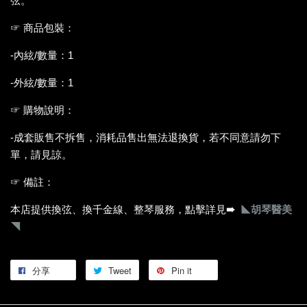
弦。
☞ 商品包裝：
-內絃/數量：1
-外絃/數量：1
☞ 購物說明：
-成套販售不拆售，消耗品售出無法退換貨，若不同意請勿下
單，請見諒。
☞ 備註：
本店提供換弦、換千金線、整琴服務，點擊詳見
➠
◣胡琴醫美
◥
分享
Tweet
Pin it