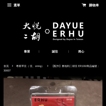
選單
購物車
›
›
首頁
專業琴弦（ 弦、string）
【配件】奧地利二胡弦 ER100/商品編號：
30007