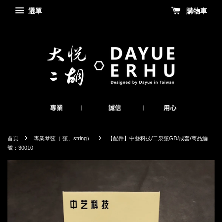
選單
購物車
›
›
首頁
專業琴弦（ 弦、string）
【配件】中藝科技/二泉弦GD/成套/商品編
號：30010