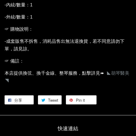
-內絃/數量：1
-外絃/數量：1
☞ 購物說明：
-成套販售不拆售，消耗品售出無法退換貨，若不同意請勿下
單，請見諒。
☞ 備註：
本店提供換弦、換千金線、整琴服務，點擊詳見➠
◣胡琴醫美
◥
分享
Tweet
Pin it
快速連結