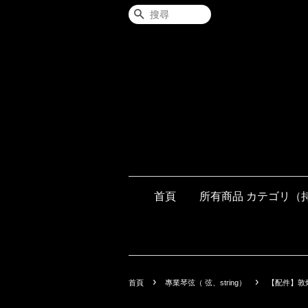
搜尋
首頁
所有商品 カテゴリ（
›
›
首頁
專業琴弦（ 弦、string）
【配件】敦煌