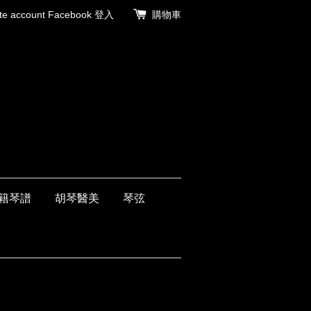
 account
Facebook 登入
購物車
籍琴譜
胡琴醫美
琴弦