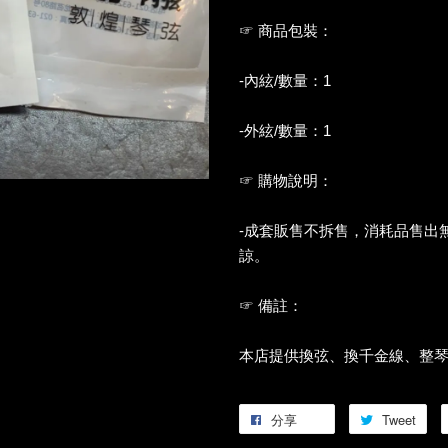
☞ 商品包裝：
-內絃/數量：1
-外絃/數量：1
☞ 購物說明：
-成套販售不拆售，消耗品售出
諒。
☞ 備註：
本店提供換弦、換千金線、整琴
分享
Tweet