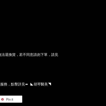
無法退換貨，若不同意請勿下單，請見
服務，點擊詳見➠ ◣胡琴醫美◥
Pin it