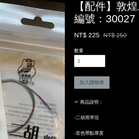
【配件】敦煌
編號：30027
NT$ 225
NT$ 250
數量
加入購物車
☞ 商品說明：
-二胡用琴弦
-音色帶點厚度