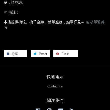
單，請見諒。
☞ 備註：
本店提供換弦、換千金線、整琴服務，點擊詳見➠
◣胡琴醫美
◥
分享
Tweet
Pin it
快速連結
Contact us
關注我們