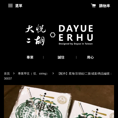
選單
購物車
›
›
首頁
專業琴弦（ 弦、string）
【配件】星海/京胡絃/二簧/成套/商品編號：
30037