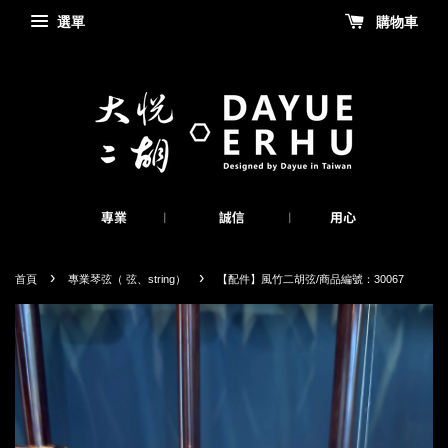
選單
購物車
›
›
首頁
專業琴弦（ 弦、string）
【配件】風竹二胡弦/商品編號：30067