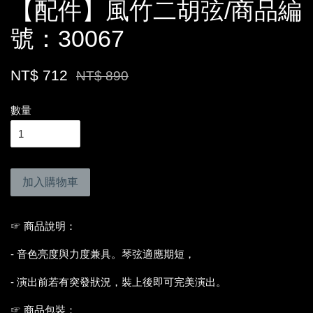
【配件】風竹二胡弦/商品編
號：30067
NT$ 712
NT$ 890
數量
加入購物車
☞ 商品說明：
- 音色亮度與力度兼具。琴弦適應期短，
- 演出前若有突發狀況，裝上後即可完美演出。
☞ 商品包裝：