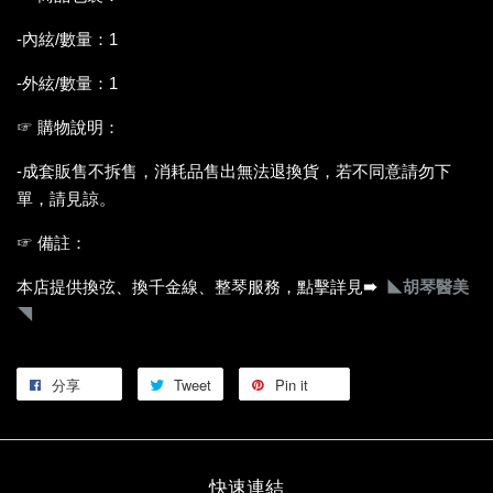
-內絃/數量：1
-外絃/數量：1
☞ 購物說明：
-成套販售不拆售，消耗品售出無法退換貨，若不同意請勿下
單，請見諒。
☞ 備註：
本店提供換弦、換千金線、整琴服務，點擊詳見
➠
◣胡琴醫美
◥
分享
Tweet
Pin it
快速連結