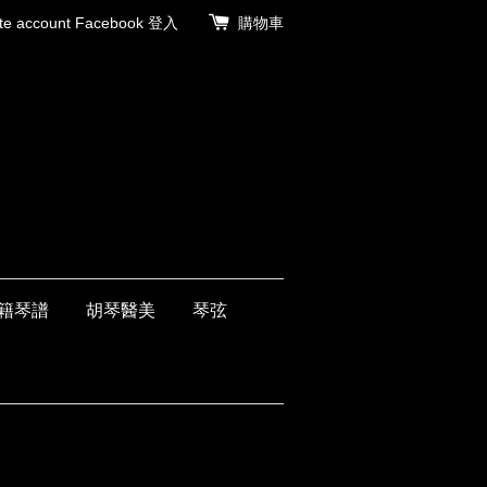
 account
Facebook 登入
購物車
籍琴譜
胡琴醫美
琴弦