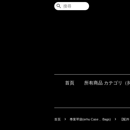
搜尋
首頁
所有商品 カテゴリ（
›
›
首頁
專業琴袋(erhu Case 、Bags)
【配件