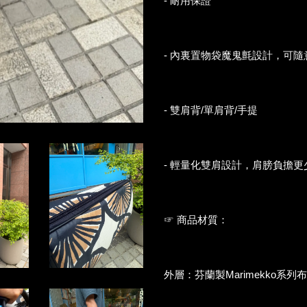
- 耐用保證
- 內裏置物袋魔鬼氈設計，可隨
- 雙肩背/單肩背/手提
- 輕量化雙肩設計，肩膀負擔更
☞ 商品材質：
外層：芬蘭製Marimekko系列布