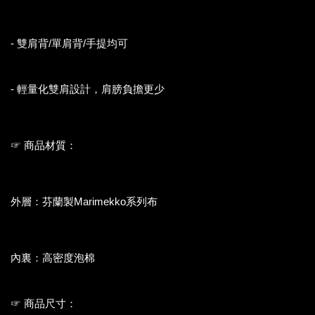
- 雙肩背/單肩背/手提均可
- 輕量化雙肩設計，肩膀負擔更少
☞ 商品材質：
外層：芬蘭製Marimekko系列布
內裏：高密度泡棉
☞ 商品尺寸：