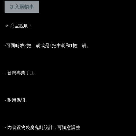
加入購物車
☞ 商品說明：
-可同時放2把二胡或是1把中胡和1把二胡。
- 台灣專業手工
- 耐用保證
- 內裏置物袋魔鬼氈設計，可隨意調整