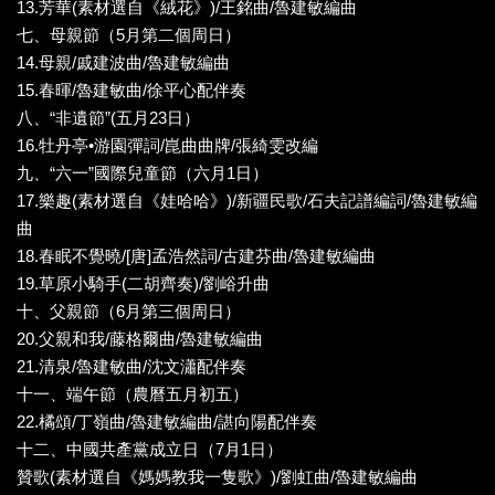
13.芳華(素材選自《絨花》)/王銘曲/魯建敏編曲
七、母親節（5月第二個周日）
14.母親/戚建波曲/魯建敏編曲
15.春暉/魯建敏曲/徐平心配伴奏
八、“非遺節”(五月23日）
16.牡丹亭•游園彈詞/崑曲曲牌/張綺雯改編
九、“六一”國際兒童節（六月1日）
17.樂趣(素材選自《娃哈哈》)/新疆民歌/石夫記譜編詞/魯建敏編
曲
18.春眠不覺曉/[唐]孟浩然詞/古建芬曲/魯建敏編曲
19.草原小騎手(二胡齊奏)/劉峪升曲
十、父親節（6月第三個周日）
20.父親和我/藤格爾曲/魯建敏編曲
21.清泉/魯建敏曲/沈文瀟配伴奏
十一、端午節（農曆五月初五）
22.橘頌/丁嶺曲/魯建敏編曲/諶向陽配伴奏
十二、中國共產黨成立日（7月1日）
贊歌(素材選自《媽媽教我一隻歌》)/劉虹曲/魯建敏編曲