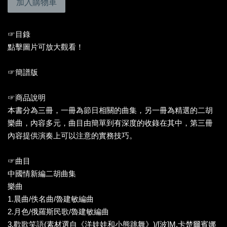
加入購物車
☞目錄
點擊圖片可放大觀看！
☞簡譜版
☞商品說明
本書分為三冊，一冊為節日相關的曲集，另一冊為精選的二胡
樂曲，內容多元，曲目由簡單到有深度的收錄在其中，第三冊
內容提供演奏上可以注意的實務技巧。
☞曲目
中國情新編二胡曲集
樂曲
1.晨曲/佚名曲/魯建敏編曲
2.月色/俄羅斯民歌/魯建敏編曲
3.歡歌笑語(素材選自《洋娃娃和小熊跳舞》)/[波]M.卡楚爾賓娜