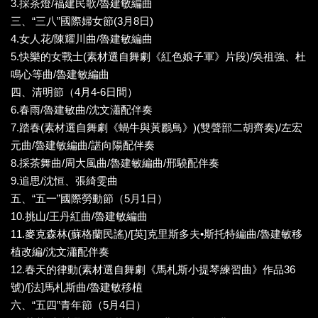
3.採茶燈/福建民歌/魯建敏編曲
三、“三八”國際婦女節(3月8日)
4.女人花/陳耀川曲/魯建敏編曲
5.快樂的女戰士(素材選自舞劇《紅色娘子軍》片段)/吳祖強、杜
鳴心等曲/魯建敏編曲
四、清明節（4月4-6日間）
6.春雨/魯建敏曲/沈文瀟配伴奏
7.踏春(素材選自舞劇《蝸牛與黃鸝鳥》)(雙聲部二胡齊奏)/左宏
元曲/魯建敏編曲/諶向陽配伴奏
8.採茶舞曲/周大風曲/魯建敏編曲/邢驍配伴奏
9.追思/沈恒、張綺雯曲
五、“五一”國際勞動節（5月1日）
10.挑山/王丹紅曲/魯建敏編曲
11.麥克森林(蘇格蘭民謠)/[英]克里斯多夫•斯托特編曲/魯建敏移
植改編/沈文瀟配伴奏
12.春天的律動(素材選自舞劇《馬札斯小提琴練習曲》作品36
號)/[法]馬札斯曲/魯建敏移植
六、“五四”青年節（5月4日）