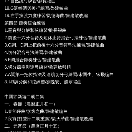
17.自然跳弓練習/劉長福曲
18.G調轉調與換把練習/魯建敏曲
19.左手換弦力度練習/劉德海曲/魯建敏改編
第四節 節奏綜合練習
1.琶音與分解和弦練習/劉長福曲
2.前後十六分音符及短休止符混合弓法練習/魯建敏曲
3.G調、D調上把前後十六分音符弓法練習/魯建敏曲
4.切分混合弓法練習/魯建敏曲
5.F調混合節奏練習/魯建敏曲
6.切分節奏與連弓練習/魯建敏移植
7.A調第一把位指法及連續切分弓練習/宋國生、宋飛編曲
8. ♭B調分解和弦練習/劉逸安、趙寒陽曲
中國節新編二胡曲集
一、春節（農曆正月初一）
1.春節序曲/李煥之曲/魯建敏編曲
2.良宵(雙聲部二胡重奏)/劉天華曲/魯建敏改編
二、元宵節（農曆正月十五）