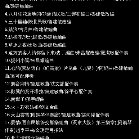
曲/魯建敏編曲
4.八月桂花遍地開/顎豫贛民歌/王霽初編曲/魯建敏改編
5.三十里鋪/陝北民歌/魯建敏改編
6.踏浪/古月曲/魯建敏編曲
7.紡棉花/陝北民歌/魯建敏編曲
8.草原之夜/田歌曲/魯建敏編曲
9.遠方的客人請你留下來/麥丁編曲/朱昌耀改編/嚴潔敏配伴奏
10.揚州小調/朱昌耀編曲
11.心語(素材選自《紅高粱》片尾曲《九兒》)/阿鯤曲/魯建敏編
曲/袁可配伴奏
12.鄉音鄉情/魯建敏曲/沈文韻配伴奏
13.歡騰的賽汗塔拉/魯建敏曲/徐平心配伴奏
14.南鄉子/孫宇嶸曲
15.火－彩衣姑娘/劉文金曲
16.天山雲雪(附鋼琴伴奏譜)/魯建敏曲/諶向陽配伴奏
17.愛情(選自民族管交響樂組曲《喬家大院》第三樂章)(附鋼琴
伴奏)趙季平曲/金玥定弓指法
18.北方情/段永強編曲