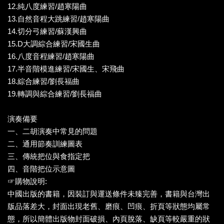
12.純八度練習/趙寒陽曲
13.自然音程大跳練習/趙寒陽曲
14.切分弓練習/蘇漢興曲
15.D大調綜合練習/宋國生曲
16.八度音程練習/趙寒陽曲
17.半音階模進練習/宋國生、宋飛曲
18.綜合練習/劉長福曲
19.轉調與綜合練習/劉長福曲
演奏備要
一、二胡演奏中常見的問題
二、通用節奏訓練圖表
三、傳統把位與食指定把
四、音階把位示意圖
☞購物說明:
中國出版的書籍，因裝訂與運送條件未臻完善，書籍與台灣出
版品落差大，封面出現老舊、磨痕、凹痕、折頁等狀態均屬常
態，所以簡體出版物封面破損、內頁脫落、缺頁等較嚴重的狀