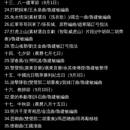
十三、八一建軍節（8月1日）
24.打靶歸來/王永泉曲/魯建敏編曲
25.魚水情深(素材選自《洗衣歌》)/羅念一曲/魯建敏編曲
26.紅軍哥哥回來了/張長城、原野編曲/趙寒陽訂弓指法
27.打虎上山(素材選自京劇《智取威虎山》片段)(中胡與二胡齊
奏)/魯建敏編曲
28.雪山魂塑/劉文金曲/魯建敏訂弓指法
十四、七夕節（農曆七月七日）
29.望春風/台灣民謠/魯建敏編曲
30.雙聲恨(廣東音樂)/廣東音樂/余其偉傳授/魯建敏整理
十五、中國抗日戰爭勝利紀念日（9月3日）
31.游擊隊歌(雙聲部二胡重奏)/賀綠汀曲/魯建敏編曲
十六、教師節（9月10日）
32.愛的奉獻/劉詩召曲/魯建敏編曲
十七、中秋節（農曆八月十五日）
33.明月千里寄相思/金流曲/魯建敏編曲
34.思鄉曲(雙聲部二胡重奏)/馬思聰曲/田再勵移植
35.懷鄉曲/王國潼曲