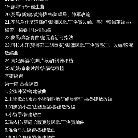
19.豫鄉行/宋國生曲
20.賽馬(新編)/黃海懷曲/陳耀星、陳軍改編
21.花兒為什麼這樣紅/新疆民歌/王洛賓改編、整理/韓鐵華編曲/
楊雪、楊春甲移植改編
22.蒙風/高韶青曲/趙元春訂弓指法
23.阿拉木汗(雙聲部二胡重奏)/新疆民歌/王洛賓整理、改編/嚴潔
敏編曲
24.貴妃醉酒/京劇片段/許講德移植
25.紅娘/京劇片段/許講德移植
基礎練習
第一節 基礎練習
1.空弦練習/魯建敏曲
2.上學歌/北京市小學唱歌教研組集體詞曲/魯建敏改編
3.閃爍的小星/法國童謠/魯建敏改編
4.小號手/魯建敏曲
5.瑪依拉/新疆哈薩克族民歌/王洛賓編曲
6.混合弓法練習/魯建敏曲
7.附點音符練習/魯建敏曲