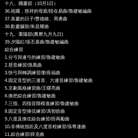
十八、國慶節（10月1日）
36.祖國，慈祥的母親/陸在易曲/魯建敏編曲
37.喜慶的日子/曹德維、周勇曲
38.歡慶鑼鼓/朱昌耀曲
十九、重陽節(農曆九月九日)
39.夕陽紅/張丕基曲/魯建敏編曲
綜合練習
1.分弓與連弓的練習/魯建敏曲
2.琶音練習/孫凰曲
3.快弓與轉調練習/劉長福曲
4.固定音型的三連音、六連音練習/魯建敏曲
5.京劇風格練習曲/王曙亮曲
6.換把綜合練習/魯建敏曲
7.三指、四指音階模進練習/魯建敏曲
8.固定音型換弦練習/馮智皓曲
9.八度及換弦綜合練習/田再勵曲
10.非傳統指距及八度音程練習/張尊連曲
11.綜合練習/薛克曲