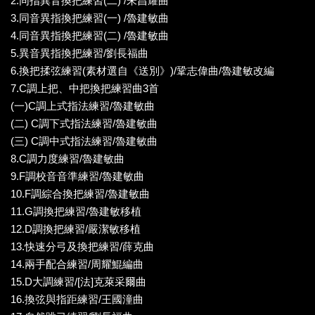
2.同指異音換把練習(二) /朱昌耀曲
3.同音異指換把練習(一) /魯建敏曲
4.同音異指換把練習(二) /魯建敏曲
5.異音異指換把練習/劉長福曲
6.換把揉弦練習(素材選自《送別》)/鞏志偉曲/魯建敏改編
7.C調上把、中把換把練習曲3首
(一)C調上式指法練習/魯建敏曲
(二) C調下式指法練習/魯建敏曲
(三) C調中式指法練習/魯建敏曲
8.C調力度練習/魯建敏曲
9.F調校音音準練習/魯建敏曲
10.F調綜合換把練習/魯建敏曲
11.G調換把練習/魯建敏移植
12.D調換把練習/嚴潔敏移植
13.快速分弓及換把練習/薛克曲
14.兩手配合練習/周耀鯤編曲
15.D大調練習/[法]克萊采爾曲
16.換弦與指距練習/王國潼曲