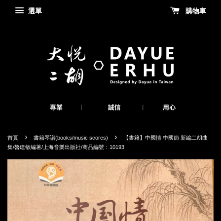
選單
購物車
›
›
首頁
書籍琴譜(books/music scores)
【書籍】中國情 中國節 新編二胡曲
集/魯建敏編著/上海音樂出版社/商品編號：10193