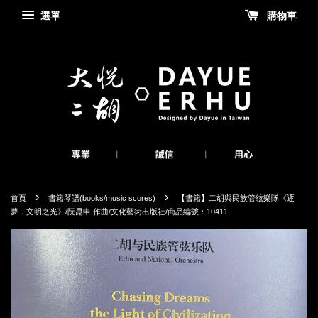
選單
購物車
›
›
首頁
書籍琴譜(books/music scores)
【書籍】二胡與民族管絃樂隊《逐
夢．文明之光》/阮昆申 作曲/文化藝術出版社/商品編號：10411