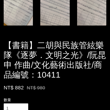
【書籍】二胡與民族管絃樂
隊《逐夢．文明之光》/阮昆
申 作曲/文化藝術出版社/商
品編號：10411
NT$ 882
NT$ 980
數量