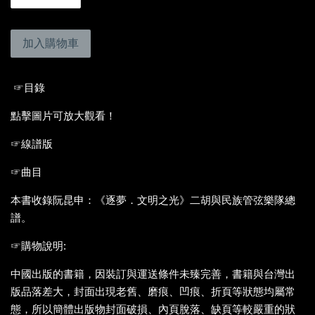
加入購物車
☞目錄
點擊圖片可放大觀看！
☞線譜版
☞曲目
本書收錄阮昆申：《逐夢．文明之光》二胡與民族管弦樂隊總
譜。
☞購物說明:
中國出版的書籍，因裝訂與運送條件未臻完善，書籍與台灣出
版品落差大，封面出現老舊、磨痕、凹痕、折頁等狀態均屬常
態，所以簡體出版物封面破損、內頁脫落、缺頁等較嚴重的狀