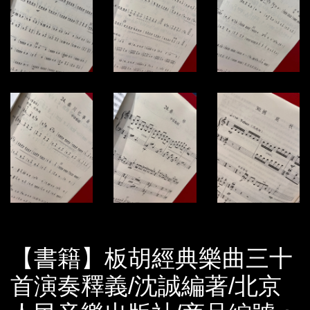
【書籍】板胡經典樂曲三十
首演奏釋義/沈誠編著/北京