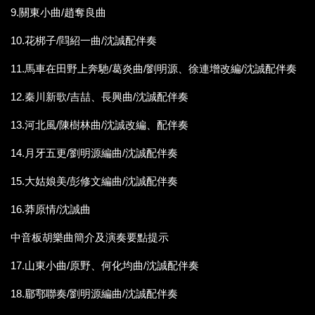
9.關東小曲/趙奪良曲
10.花梆子/閰紹一曲/沈誠配伴奏
11.馬車在田野上奔馳/葛炎曲/劉明源、徐連增改編/沈誠配伴奏
12.秦川新歌/吉喆、長興曲/沈誠配伴奏
13.河北風/陳樹林曲/沈誠改編、配伴奏
14.月牙五更/劉明源編曲/沈誠配伴奏
15.大姑娘美/彭修文編曲/沈誠配伴奏
16.莽原情/沈誠曲
中音板胡樂曲簡介及演奏要點提示
17.山東小曲/原野、何化均曲/沈誠配伴奏
18.郿鄠聯奏/劉明源編曲/沈誠配伴奏