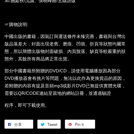
30.撼庭秋/沈誠、張曉峰曲/五線譜版
☞購物說明:
中國出版的書籍，因裝訂與運送條件未臻完善，書籍與台灣出
版品落差大，封面出現老舊、磨痕、凹痕、折頁等狀態均屬常
態，所以簡體出版物封面破損、內頁脫落、缺頁等較嚴重的狀
態外，其餘所有商品將正常出貨。
部分中國書籍所附贈的DVD/CD，請使用電腦播放因為部分
DVD播放器會有挑片等問題，無法以此作為更換貨品的原因，
若附贈的內容有提及音頻mp3或影片DVD已無提供實體光碟，
需要以QR/CODE連結至當地的網站註冊，並通過驗證
程序，即可下載使用。
分享
Tweet
Pin it