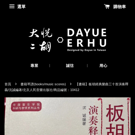
選單
購物車
›
›
首頁
書籍琴譜(books/music scores)
【書籍】板胡經典樂曲三十首演奏釋
義/沈誠編著/北京人民音樂出版社/商品編號：10412