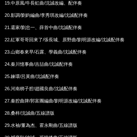
19.中原風/牛長虹曲/沈誠改編、配伴奏
20.影調/劉鈞編曲/李秀琪改編/沈誠配伴奏
21.還家/劉忠一、薛首中曲/沈誠配伴奏
22.紅軍哥哥回來了/張長城、原野曲/劉明源改編/沈誠配伴奏
23.山鄉春來早/石露、學義曲/沈誠配伴奏
24.秦川憶事曲/吉喆曲/沈誠配伴奏
25.鍊環/呂黃曲/沈誠配伴奏
26.河南梆子腔/趙國良曲/沈誠配伴奏
27.秦腔曲牌/郭富團編曲/劉明源改編/沈誠配伴奏
28.桑梓/沈誠曲/五線譜版
29.水袖/董為杰、霍永剛曲/五線譜版