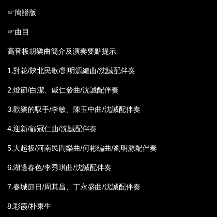
☞簡譜版
☞曲目
高音板胡樂曲簡介及演奏要點提示
1.對花/陝北民歌/劉明源編曲/沈誠配伴奏
2.燈節/白潔、戚仁發曲/沈誠配伴奏
3.歡樂的馭手/李敏、陳玉中曲/沈誠配伴奏
4.迎新/顧冠仁曲/沈誠配伴奏
5.大起板/河南民間樂曲/何彬編曲/劉明源配伴奏
6.湖邊春色/李秀琪曲/沈誠配伴奏
7.春城節日/周其昌、丁永盛曲/沈誠配伴奏
8.彩霞/朴東生