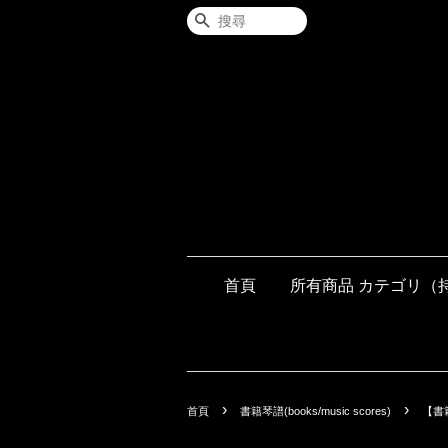
搜尋
首頁
所有商品 カテゴリ（
›
›
首頁
書籍琴譜(books/music scores)
【書