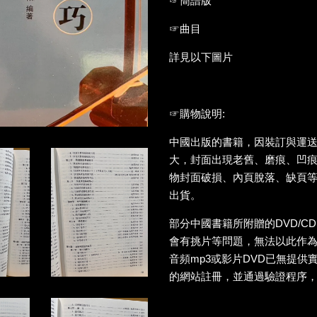
☞簡譜版
☞曲目
詳見以下圖片
☞購物說明:
中國出版的書籍，因裝訂與運
大，封面出現老舊、磨痕、凹
物封面破損、內頁脫落、缺頁
出貨。
部分中國書籍所附贈的DVD/C
會有挑片等問題，無法以此作
音頻mp3或影片DVD已無提供
的網站註冊，並通過驗證程序