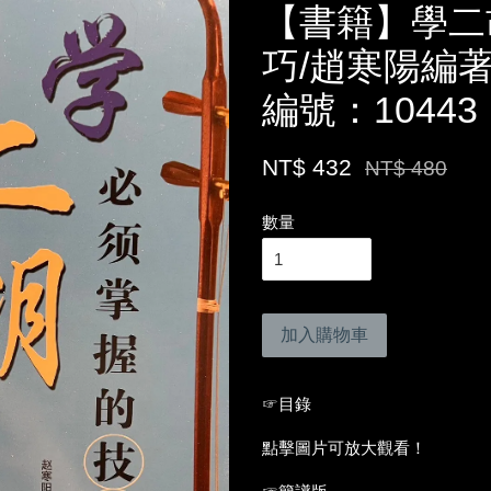
【書籍】學二
巧/趙寒陽編著
編號：10443
NT$ 432
NT$ 480
數量
加入購物車
☞目錄
點擊圖片可放大觀看！