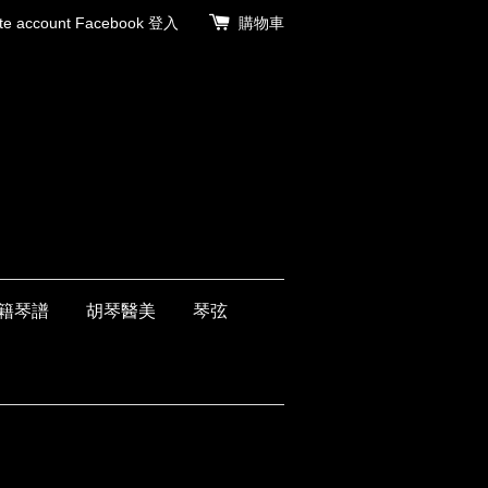
 account
Facebook 登入
購物車
籍琴譜
胡琴醫美
琴弦