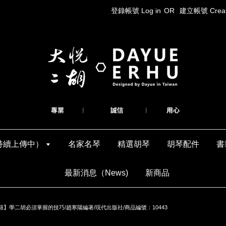
登錄帳號 Log in
OR
建立帳號 Create
持續上傳中）
名家名琴
精選胡琴
胡琴配件
書
最新消息（News)
新商品
籍】學二胡必須掌握的技巧/趙寒陽編著/現代出版社/商品編號：10443