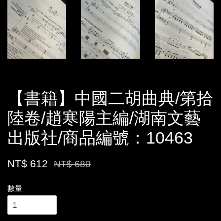
【書籍】中國二胡曲典/第拾
陸卷/趙寒陽主編/湖南文藝
出版社/商品編號：10463
NT$ 612
NT$ 680
數量