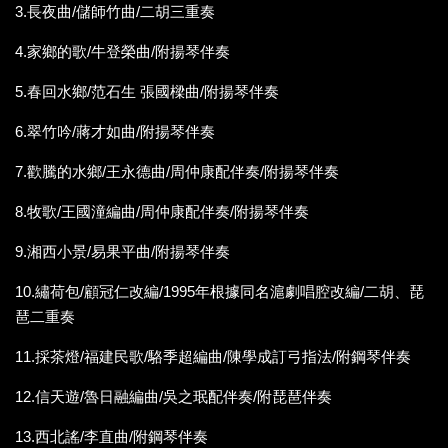
3.長夜曲/儲師竹曲/二胡三重奏
4.家鄉的歌/牛登榮曲/附揚琴伴奏
5.春回水鄉/范石生 張國樑曲/附揚琴伴奏
6.翠竹吟/蔣才如曲/附揚琴伴奏
7.歡騰的水鄉/王永德曲/周仲康配伴奏/附揚琴伴奏
8.牧歌/王國潼編曲/周仲康配伴奏/附揚琴伴奏
9.湘西小景/易果平曲/附揚琴伴奏
10.繡荷包/顧冠仁改編/1995年根據同名滬劇唱腔改編/二胡、琵
琶二重奏
11.採茶燈/福建民歌/駱季超編曲/陳學成訂弓指法/附鋼琴伴奏
12.信天遊/魯日融編曲/吳之珉配伴奏/附琵琶伴奏
13.西北謠/李直曲/附鋼琴伴奏