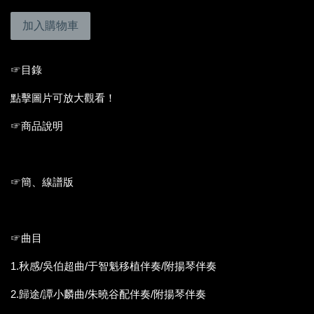
加入購物車
☞目錄
點擊圖片可放大觀看！
☞商品說明
☞簡、線譜版
☞曲目
1.秋感/吳伯超曲/于智魁移植伴奏/附揚琴伴奏
2.歸途/譚小麟曲/朱曉谷配伴奏/附揚琴伴奏