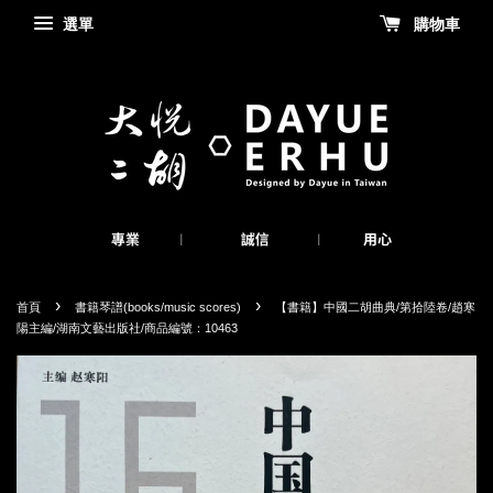
選單
購物車
›
›
首頁
書籍琴譜(books/music scores)
【書籍】中國二胡曲典/第拾陸卷/趙寒
陽主編/湖南文藝出版社/商品編號：10463