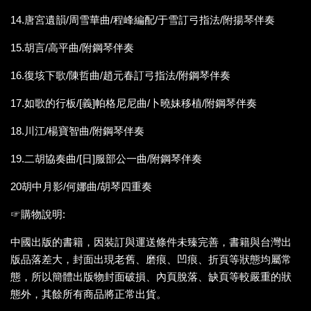
14.唐宮遺韻/周雪華曲/程峰編配/于雪訂弓指法/附揚琴伴奏
15.胡言/高平曲/附鋼琴伴奏
16.復垓下歌/陳哲曲/趙元春訂弓指法/附鋼琴伴奏
17.如歌的行板/[義]帕格尼尼曲/卜曉妹移植/附鋼琴伴奏
18.川江/楊寶智曲/附鋼琴伴奏
19.二胡協奏曲/[日]服部公一曲/附鋼琴伴奏
20胡中月影/何娜曲/胡琴四重奏
☞購物說明:
中國出版的書籍，因裝訂與運送條件未臻完善，書籍與台灣出
版品落差大，封面出現老舊、磨痕、凹痕、折頁等狀態均屬常
態，所以簡體出版物封面破損、內頁脫落、缺頁等較嚴重的狀
態外，其餘所有商品將正常出貨。