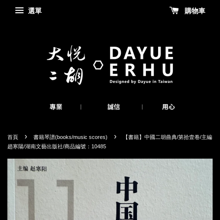
選單
購物車
›
›
首頁
書籍琴譜(books/music scores)
【書籍】中國二胡曲典/第拾壹卷/主編
趙寒陽/湖南文藝出版社/商品編號：10485