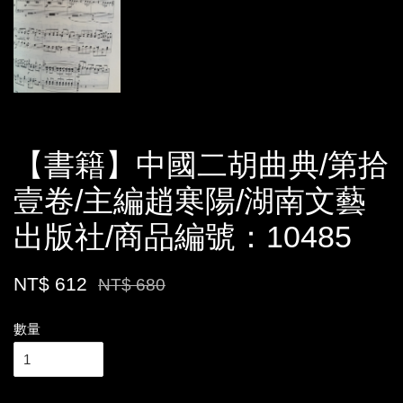
【書籍】中國二胡曲典/第拾
壹卷/主編趙寒陽/湖南文藝
出版社/商品編號：10485
NT$ 612
NT$ 680
數量