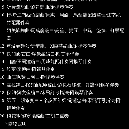
沂蒙隨想曲
/
劉建勳曲
/
附揚琴伴奏
行街
/
江南絲竹樂曲
/
周惠、周皓、馬聖龍配器整理
/
江南絲
竹配器伴奏
阿美族舞曲
/
周成龍編曲
/
高笙、揚琴、中阮、箜篌、打擊配
器
草蜢弄雞公
/
馬聖龍、閔惠芬編曲
/
附揚琴伴奏
長門怨
/
古曲
/
歐景星編曲
/
附古箏伴奏
山謠
/
王國潼編曲
/
周成龍配伴奏附揚琴伴奏
旋葉
/
李博曲
/
附鋼琴伴奏
曲江吟
/
魯日融曲
/
附揚琴伴奏
霍拉舞曲
/[
俄
]
迪尼庫編曲
/
劉長福移植、訂譜
/
附鋼琴伴奏
秋韵
/
劉文金編曲
/
宋飛訂弓指法
/
附鋼琴伴奏
第五二胡協奏曲－辛亥百年祭
/
關迺忠曲
/
宋飛訂弓指法
/
附
鋼琴伴奏
梅花吟
/
趙寒陽編曲
/
二胡二重奏
☞
購物說明