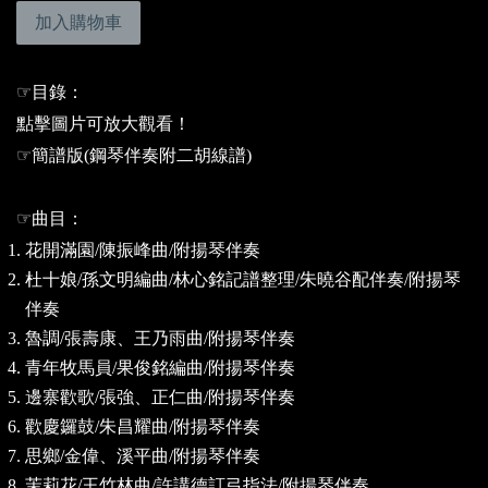
加入購物車
☞
目錄：
點擊圖片可放大觀看！
☞
簡譜版(鋼琴伴奏附二胡線譜)
☞
曲目：
花開滿園
/
陳振峰曲
/
附揚琴伴奏
杜十娘
/
孫文明編曲
/
林心銘記譜整理
/
朱曉谷配伴奏
/
附揚琴
伴奏
魯調
/
張壽康、王乃雨曲
/
附揚琴伴奏
青年牧馬員
/
果俊銘編曲
/
附揚琴伴奏
邊寨歡歌
/
張強、正仁曲
/
附揚琴伴奏
歡慶鑼鼓
/
朱昌耀曲
/
附揚琴伴奏
思鄉
/
金偉、溪平曲
/
附揚琴伴奏
茉莉花
/
王竹林曲
/
許講德訂弓指法
/
附揚琴伴奏