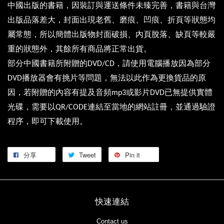
中國出版的書籍，因裝訂與運送條件未臻完善，書籍與台灣
出版品落差大，封面出現老舊、磨痕、凹痕、折頁等狀態均
屬常態，所以簡體出版物封面破損、內頁脫落、缺頁等較嚴
重的狀態外，其餘所有商品將正常出貨。
部分中國書籍所附贈的
，請使用電腦播放因為部分
DVD/CD
播放器會有挑片等問題，無法以此作為更換貨品的原
DVD
因，若附贈的內容有提及音頻
或影片
已無提供實體
mp3
DVD
光碟，需要以
連結至當地的網站註冊，並通過驗證
QR/CODE
程序，即可下載使用。
分享
Tweet
Pin it
快速連結
Contact us