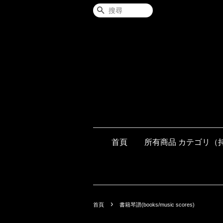
搜尋
首頁
所有商品 カテゴリ（
›
首頁
書籍琴譜(books/music scores)