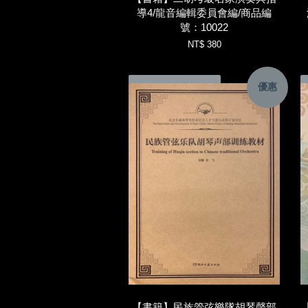
導4/龍音編輯委員會編/商品編
號：10022
NT$ 380
優惠
加入購物車
【書籍】民族管弦樂隊胡琴聲部