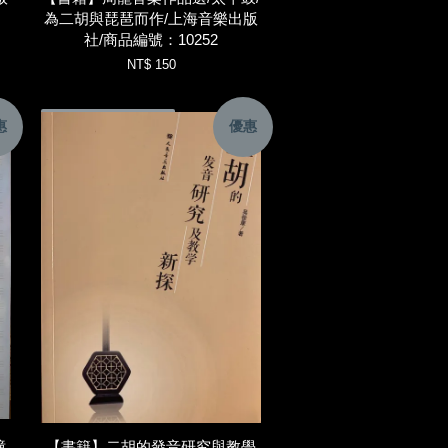
為二胡與琵琶而作/上海音樂出版
社/商品編號：10252
NT$ 150
惠
優惠
加入購物車
潼
【書籍】二胡的發音研究與教學