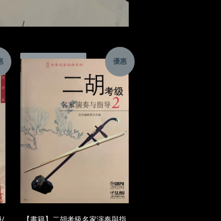
惠
優惠
加入購物車
/
【書籍】二胡考級名家演奏與指