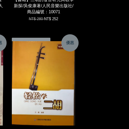
人
新探/吳俊康著/人民音樂出版社/
：
商品編號：10071
NT$ 280
NT$ 252
惠
優惠
加入購物車