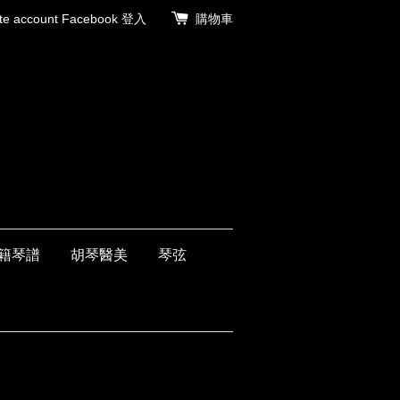
 account
Facebook 登入
購物車
籍琴譜
胡琴醫美
琴弦