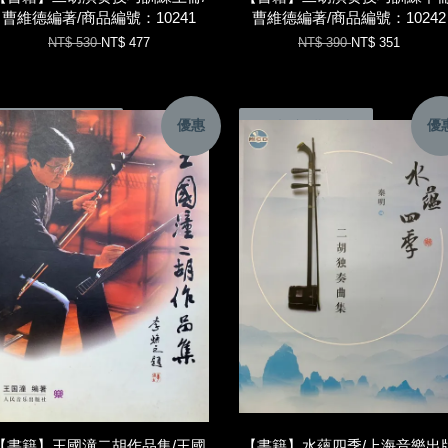
曹維德編著/商品編號：10241
曹維德編著/商品編號：10242
NT$ 530
NT$ 477
NT$ 390
NT$ 351
優惠
優
加入購物車
加入購物車
【書籍】王國潼二胡作品集/王國
【書籍】水蘊四季/上海音樂出