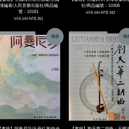
潼編著/人民音樂出版社/商品編
社/商品編號：10306
號：10181
NT$ 380
NT$ 342
NT$ 290
NT$ 261
優惠
優
加入購物車
加入購物車
【書籍】阿曼尼莎/王丹紅著/中央
【書籍】劉天華二胡曲：王國