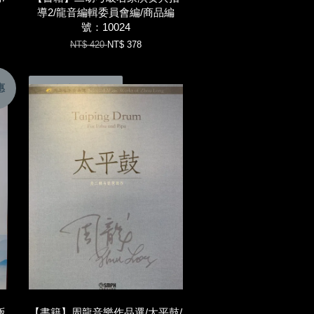
導2/龍音編輯委員會編/商品編
號：10024
NT$ 420
NT$ 378
惠
加入購物車
版
【書籍】周龍音樂作品選/太平鼓/