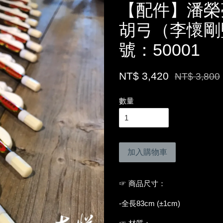
【配件】潘榮
胡弓（李懷剛
號：50001
NT$ 3,420
NT$ 3,800
數量
加入購物車
☞ 商品尺寸：
-全長83cm (±1cm)