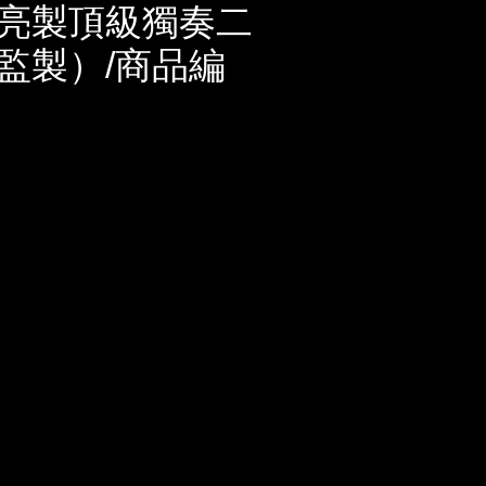
亮製頂級獨奏二
監製）/商品編