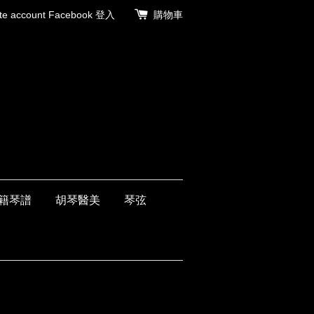
 account
Facebook 登入
購物車
籍琴譜
胡琴醫美
琴弦