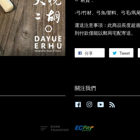
☞ 材質：
-弓/竹材、弓魚/塑料、弓毛/馬
運送注意事項：此商品長度超
到付款僅能以郵局宅配寄送。
分享
Tweet
關注我們
Facebook
Instagram
YouTube
RSS