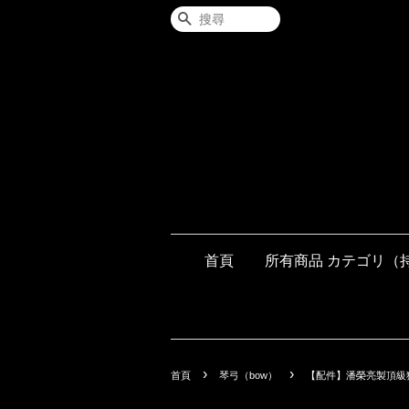
搜尋
首頁
所有商品 カテゴリ（
›
›
首頁
琴弓（bow）
【配件】潘榮亮製頂級獨