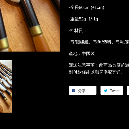
-全長86cm (±1cm)
-重量52g+1/-1g
☞ 材質：
-弓/碳纖維、弓魚/塑料、弓毛/
產地：中國製
運送注意事項：此商品長度超
到付款僅能以郵局宅配寄送。
分享
Tweet