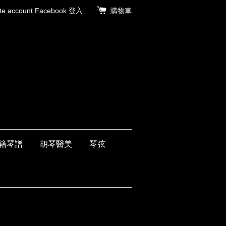
 account
Facebook 登入
購物車
籍琴譜
胡琴醫美
琴弦