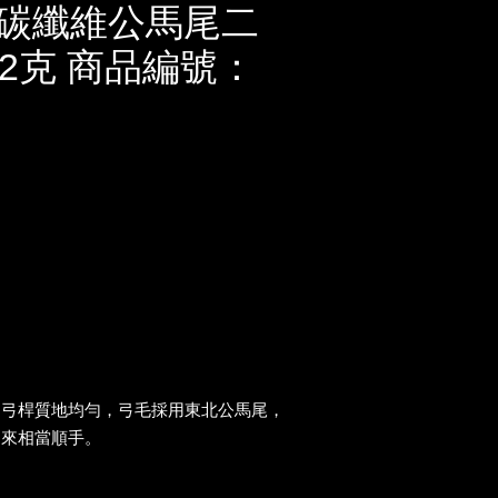
碳纖維公馬尾二
52克 商品編號：
弓弓桿質地均勻，弓毛採用東北公馬尾，
起來相當順手。