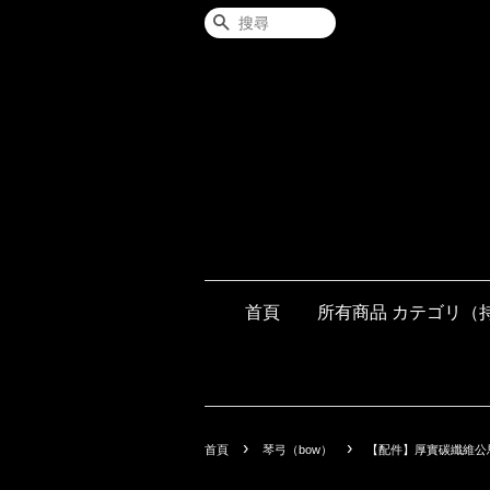
搜尋
首頁
所有商品 カテゴリ（
›
›
首頁
琴弓（bow）
【配件】厚實碳纖維公馬尾