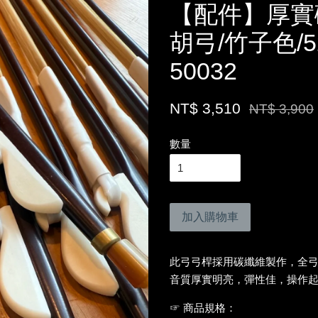
【配件】厚實
胡弓/竹子色/
50032
NT$ 3,510
NT$ 3,900
數量
加入購物車
此弓弓桿採用碳纖維製作，全
音質厚實明亮，彈性佳，操作
☞ 商品規格：