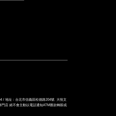
-004 / 地址：台北市信義區松德路204號. 大悅文
您！大悅二胡專門店 絕不會主動以電話通知ATM匯款轉賬或