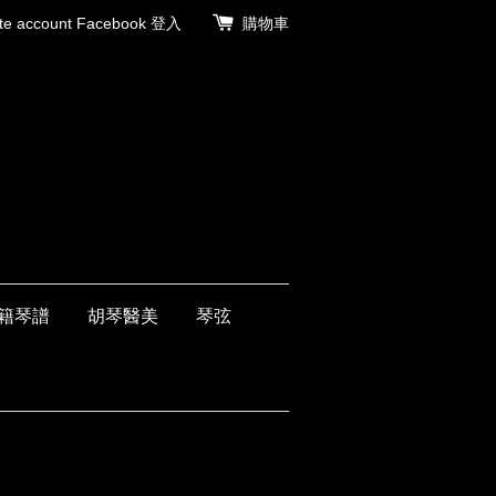
 account
Facebook 登入
購物車
籍琴譜
胡琴醫美
琴弦