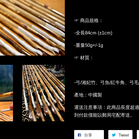
☞ 商品規格：
-全長84cm (±1cm)
-重量50g+/-1g
☞ 材質：
-弓/湘妃竹、弓魚/紅牛角、弓毛
產地：中國製
運送注意事項：此商品長度超
到付款僅能以郵局宅配寄送。
分享
Tweet