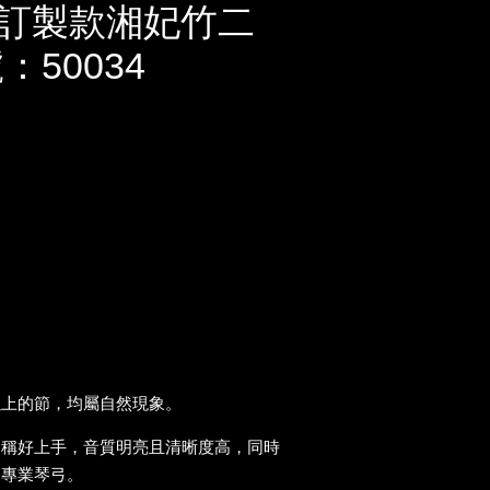
訂製款湘妃竹二
：50034
以上的節，均屬自然現象。
勻稱好上手，音質明亮且清晰度高，同時
的專業琴弓。