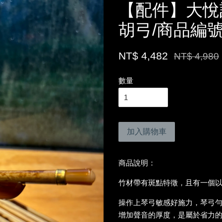
【配件】大悅
胡弓/商品編號
NT$ 4,482
NT$ 4,980
數量
加入購物車
商品說明：
竹材帶有斑點特徵，且有一個
操作上琴弓敏感好施力，琴弓
增加聲音的厚度，是屬於省力