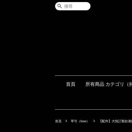
搜尋
首頁
所有商品 カテゴリ（
›
›
首頁
琴弓（bow）
【配件】大悅訂製款湘妃