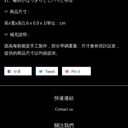
れ、輪郭がはっきりとしパっと明る
☞ 商品尺寸：
長x寬x高/1.6 x 0.9 x 1/單位：cm
☞ 補充說明：
因為每顆都是手工製作，部分琴碼重量、尺寸會有些許誤差，
提供的商品尺寸以均值提供。
分享
Tweet
Pin it
快速連結
Contact us
關注我們