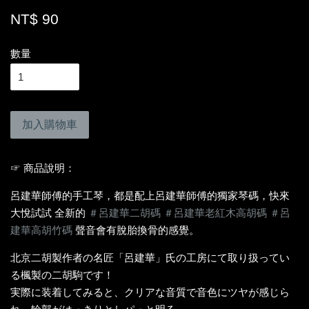
NT$ 90
數量
加入購物車
☞ 商品說明：
呂建華師傅的手工琴，都是配上呂建華師傅的獨家琴碼，快來
大悅試試 全新的
＃
呂建華二胡碼
＃
呂建華老紅木高胡碼
＃
呂
建華高胡竹碼
聲音會有脫胎換骨的感覺。
北京二胡製作者の名匠「呂建華」氏の工房にて取り扱ってい
る楓製の二胡駒です！
実際に装着してみると、クリアな音質で音色にツヤが感じら