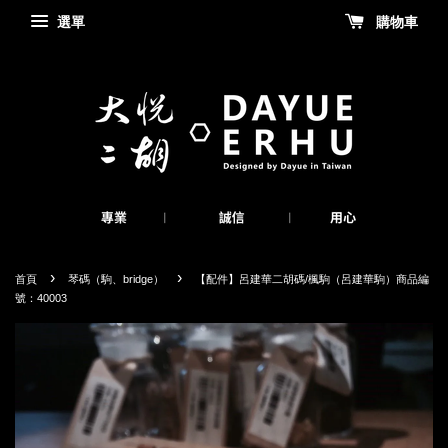
選單
購物車
›
›
首頁
琴碼（駒、bridge）
【配件】呂建華二胡碼/楓駒（呂建華駒）商品編
號：40003