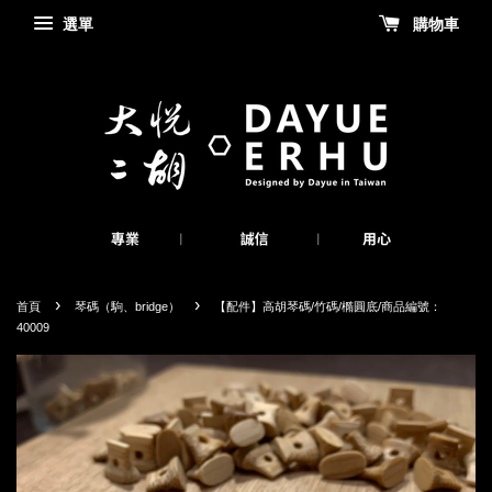
選單
購物車
›
›
首頁
琴碼（駒、bridge）
【配件】高胡琴碼/竹碼/橢圓底/商品編號：
40009