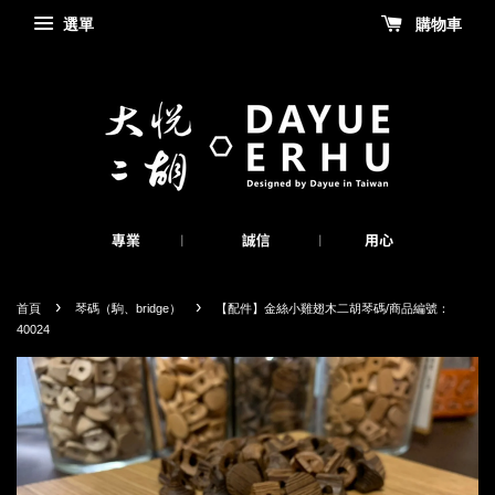
選單
購物車
›
›
首頁
琴碼（駒、bridge）
【配件】金絲小雞翅木二胡琴碼/商品編號：
40024