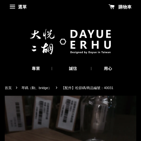
選單
購物車
›
›
首頁
琴碼（駒、bridge）
【配件】松節碼/商品編號：40031