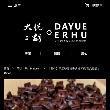
選單
購物車
›
›
首頁
琴碼（駒、bridge）
【配件】手工印度檀香紫檀琴碼/商品編號：
40040