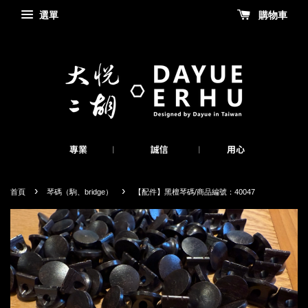
選單
購物車
›
›
首頁
琴碼（駒、bridge）
【配件】黑檀琴碼/商品編號：40047