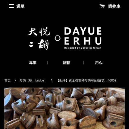
選單
購物車
›
›
首頁
琴碼（駒、bridge）
【配件】黃金檀雙槽琴碼/商品編號：40059