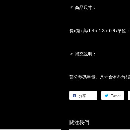
☞ 商品尺寸：
長x寬x高/1.4 x 1.3 x 0.9 /單
☞ 補充說明：
部分琴碼重量、尺寸會有些許
分享
Tweet
關注我們