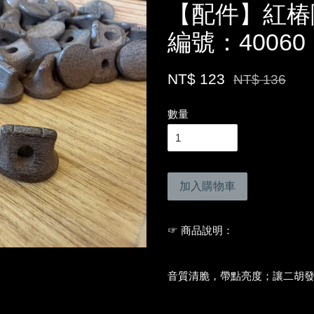
【配件】紅椿
編號：40060
NT$ 123
NT$ 136
數量
加入購物車
☞ 商品說明：
音質清脆，帶點亮度；讓二胡