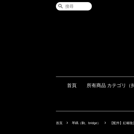
搜尋
首頁
所有商品 カテゴリ（
›
›
首頁
琴碼（駒、bridge）
【配件】紅椿陰沉