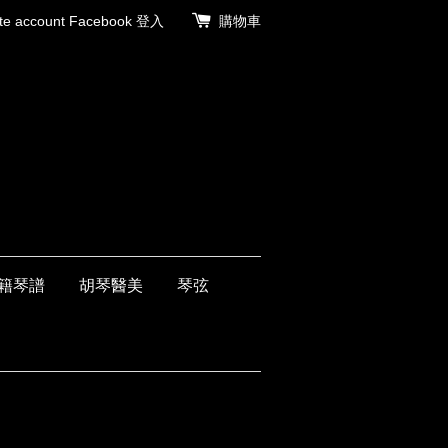
 account
Facebook 登入
購物車
籍琴譜
胡琴醫美
琴弦