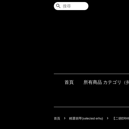
搜尋
首頁
所有商品 カテゴリ（
›
›
首頁
精選胡琴(selected erhu)
【二胡ERH