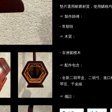
墊片選用耐磨材質，使用鱗格
☞ 製作師傅：
- 常順恒
☞ 木質：
- 非洲紫檀木
☞ 配件包含：
- 全新二胡琴盒、二胡弓、進
琴弦、千金線
☞ 備註：