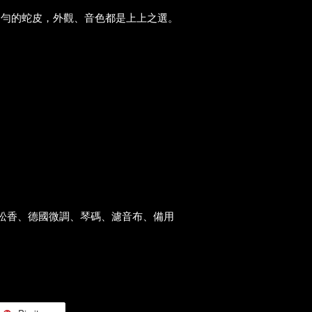
均勻的蛇皮，外觀、音色都是上上之選。
口松香、德國微調、琴碼、濾音布、備用