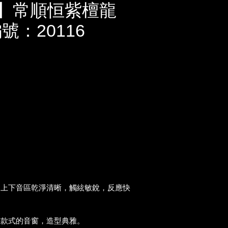
U】常順恒紫檀龍
號：20116
，上下音區乾淨清晰，觸絃敏銳，反應快
京款式的音窗，造型典雅。