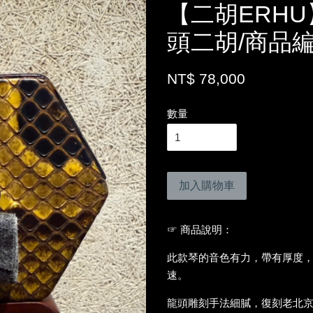
【二胡ERH
頭二胡/商品編
NT$ 78,000
數量
加入購物車
☞ 商品說明：
此款琴的音色有力，帶有厚度
速。
龍頭雕刻手法細膩，復刻老北