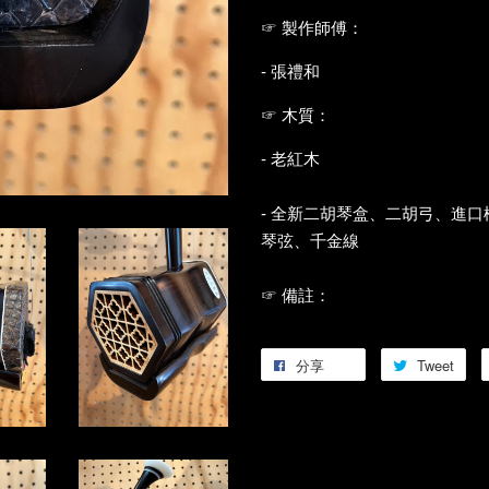
☞ 製作師傅：
- 張禮和
☞ 木質：
- 老紅木
- 全新二胡琴盒、二胡弓、進
琴弦、千金線
☞ 備註：
分享
Tweet