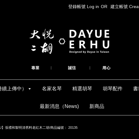
登錄帳號 Log in
OR
建立帳號 Create
持續上傳中）
名家名琴
精選胡琴
胡琴配件
書
最新消息（News)
新商品
U】張禮和製明清舊料老紅木二胡/商品編號： 20135