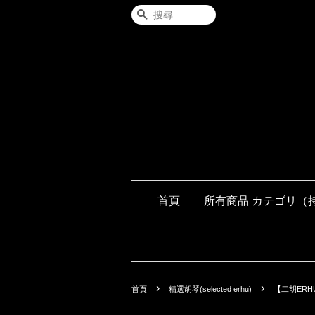
搜尋
首頁
所有商品 カテゴリ（
›
›
首頁
精選胡琴(selected erhu)
【二胡ERH