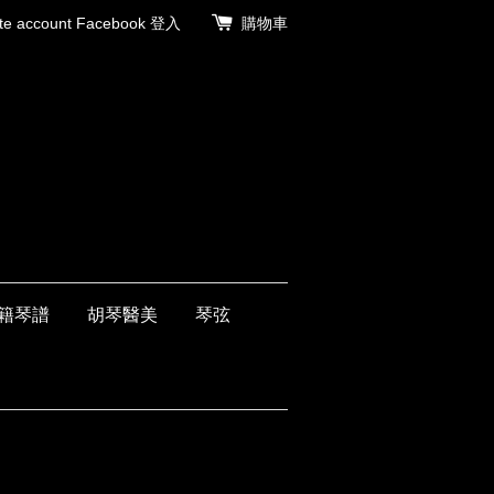
 account
Facebook 登入
購物車
籍琴譜
胡琴醫美
琴弦