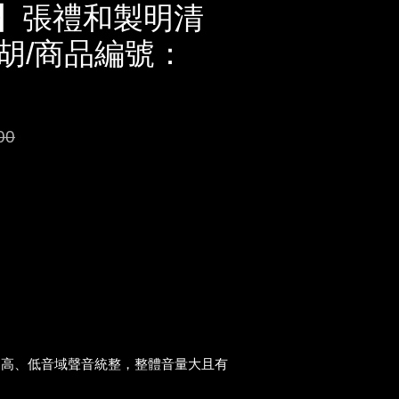
U】張禮和製明清
胡/商品編號：
00
，高、低音域聲音統整，整體音量大且有