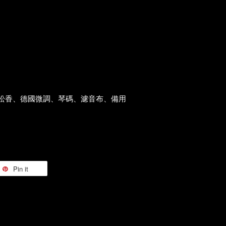
口松香、德國微調、琴碼、濾音布、備用
Pin it