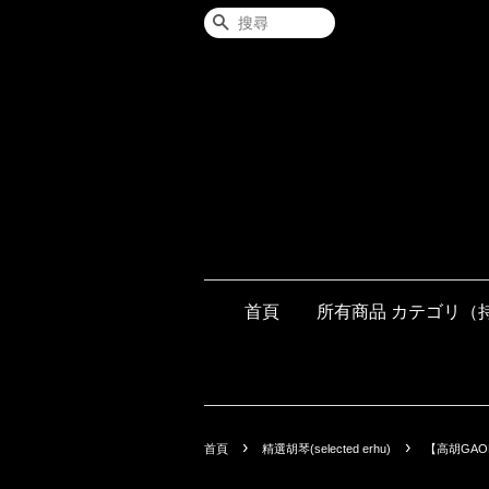
搜尋
首頁
所有商品 カテゴリ（
›
›
首頁
精選胡琴(selected erhu)
【高胡GAO