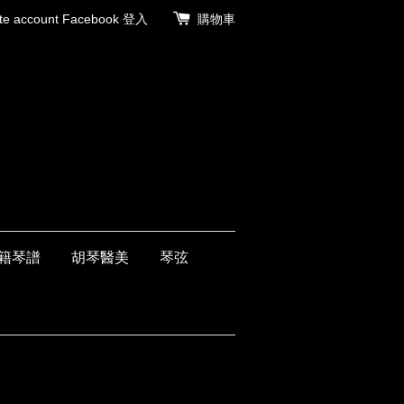
 account
Facebook 登入
購物車
籍琴譜
胡琴醫美
琴弦