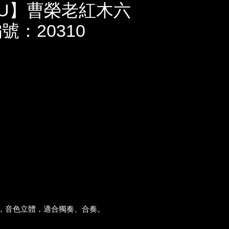
HU】曹榮老紅木六
號：20310
躁，音色立體，適合獨奏、合奏。