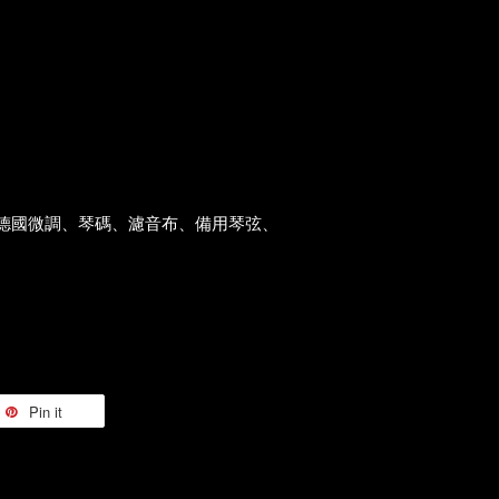
、德國微調、琴碼、濾音布、備用琴弦、
Pin it