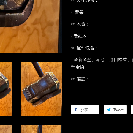
☞ 製作師傅：
- 曹榮
☞ 木質：
- 老紅木
☞ 配件包含：
- 全新琴盒、琴弓、進口松香
千金線
☞ 備註：
分享
Tweet