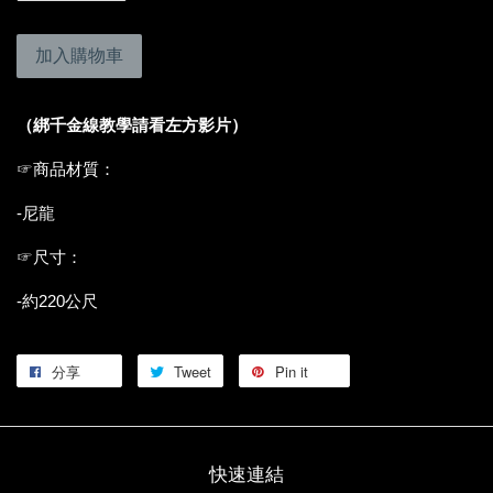
加入購物車
（綁千金線教學請看左方影片）
☞商品材質：
-尼龍
☞尺寸：
-約220公尺
分享
Tweet
Pin it
快速連結