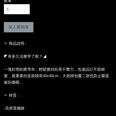
數量
加入購物車
☞ 商品說明：
◤有多久沒擦琴了呢？◢
一塊好用的擦琴布，輕鬆擦拭松香不費力，包邊設計不留棉
絮，最重要的是面積有40x40cm，大面積包覆二胡也防止樂器
被刮傷喔。
☞ 材質：
-高密度纖維