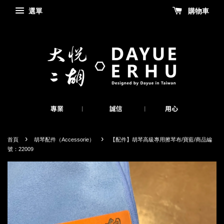
選單
購物車
›
›
首頁
胡琴配件（Accessorie）
【配件】胡琴高級專用擦琴布/寶藍/商品編
號：22009