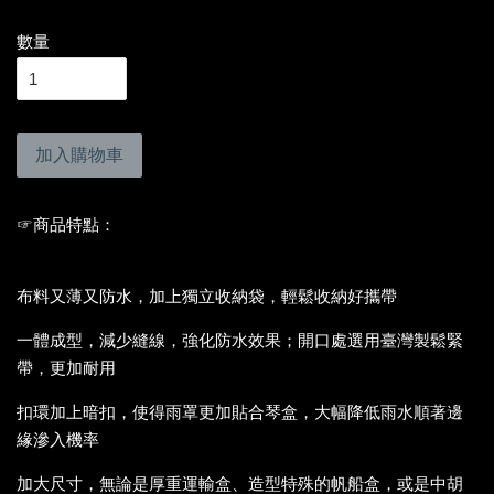
數量
加入購物車
☞商品特點
：
布料又薄又防水
，加上獨立收納袋，輕鬆收納好攜帶
一體成型，
減少縫線
，強化防水效果；開口處選用臺灣製鬆緊
帶，更加耐用
扣環加上暗扣，使得雨罩更加貼合琴盒，大幅降低雨水順著邊
緣滲入機率
加大尺寸，無論是厚重運輸盒、造型特殊的帆船盒，或是中胡