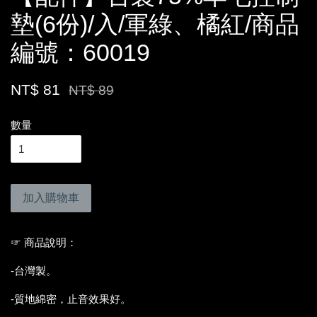
墊(6份)/入/軍綠、橘紅/商品
編號：60019
NT$ 81
NT$ 89
數量
加入購物車
☞ 商品說明：
-台灣製。
-質地綿密，止音效果好。