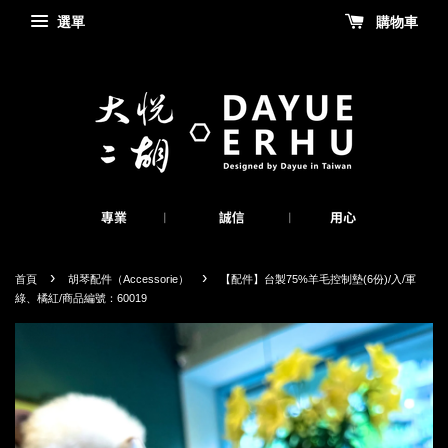
選單
購物車
›
›
首頁
胡琴配件（Accessorie）
【配件】台製75%羊毛控制墊(6份)/入/軍
綠、橘紅/商品編號：60019