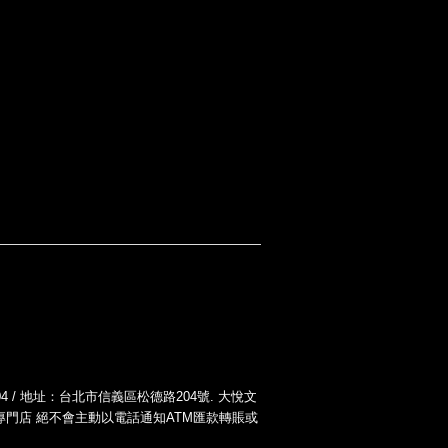
-004 / 地址：台北市信義區松德路204號. 大悅文
您！大悅二胡專門店 絕不會主動以電話通知ATM匯款轉賬或