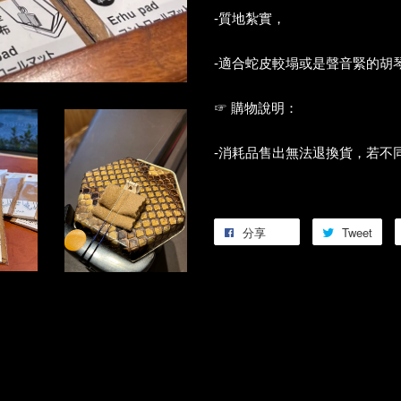
-質地紮實，
-適合蛇皮較塌或是聲音緊的胡
☞ 購物說明：
-消耗品售出無法退換貨，若不
分享
Tweet