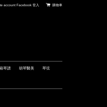
 account
Facebook 登入
購物車
籍琴譜
胡琴醫美
琴弦