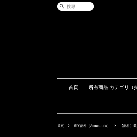
搜尋
首頁
所有商品 カテゴリ（
›
›
首頁
胡琴配件（Accessorie）
【配件】義大