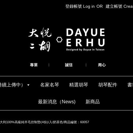
登錄帳號 Log in
OR
建立帳號 Create
持續上傳中）
名家名琴
精選胡琴
胡琴配件
書
最新消息（News)
新商品
利100%高級純羊毛控制墊(4份)/入/奶茶色/商品編號：60057