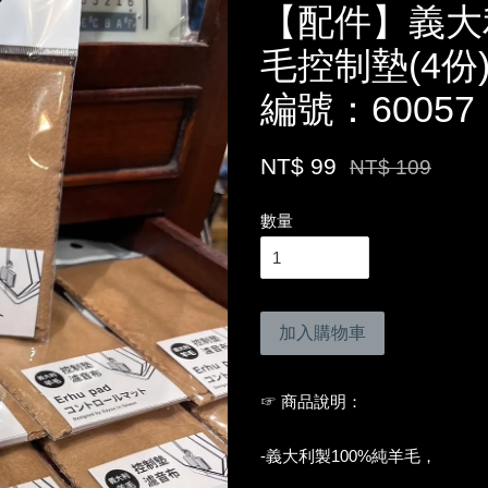
【配件】義大
毛控制墊(4份)
編號：60057
NT$ 99
NT$ 109
數量
加入購物車
☞ 商品說明：
-義大利製100%純羊毛，