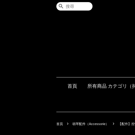
搜尋
首頁
所有商品 カテゴリ（
›
›
首頁
胡琴配件（Accessorie）
【配件】控制