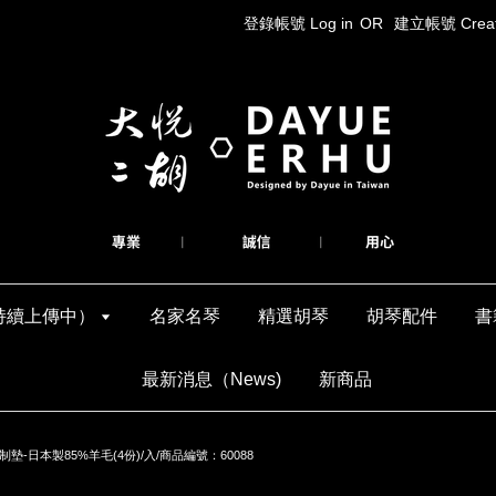
登錄帳號 Log in
OR
建立帳號 Create
持續上傳中）
名家名琴
精選胡琴
胡琴配件
書
最新消息（News)
新商品
墊-日本製85%羊毛(4份)/入/商品編號：60088