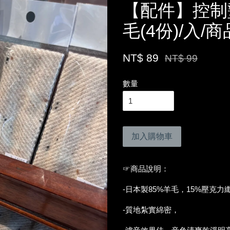
【配件】控制
毛(4份)/入/
NT$ 89
NT$ 99
數量
加入購物車
☞商品說明：
-日本製85%羊毛，15%壓克力
-質地紮實綿密，