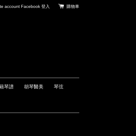
 account
Facebook 登入
購物車
籍琴譜
胡琴醫美
琴弦