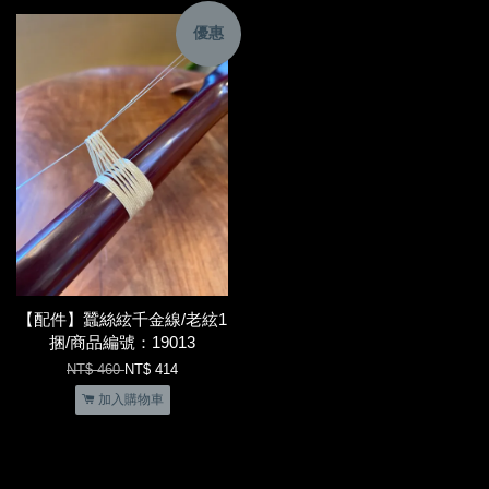
優惠
【配件】蠶絲絃千金線/老絃1
捆/商品編號：19013
NT$ 460
NT$ 414
加入購物車