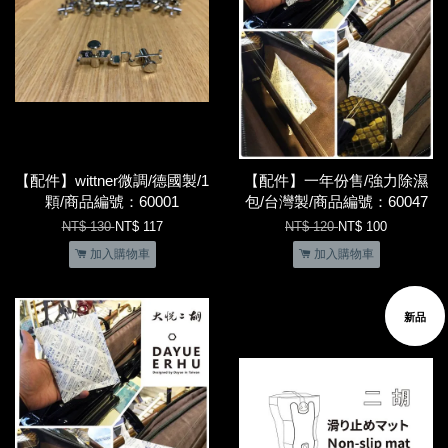
【配件】wittner微調/德國製/1
【配件】一年份售/強力除濕
顆/商品編號：60001
包/台灣製/商品編號：60047
NT$ 130
NT$ 117
NT$ 120
NT$ 100
加入購物車
加入購物車
優惠
新品