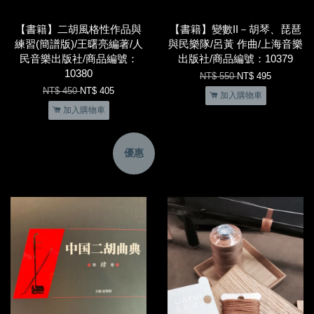
【書籍】二胡風格性作品與
【書籍】變數II－胡琴、琵琶
練習(簡譜版)/王曙亮編著/人
與民樂隊/呂黃 作曲/上海音樂
民音樂出版社/商品編號：
出版社/商品編號：10379
10380
NT$ 550
NT$ 495
NT$ 450
NT$ 405
加入購物車
加入購物車
優惠