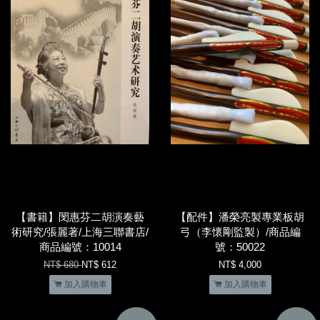
【書籍】閔惠芬二胡演奏藝
【配件】潘榮亮製專業板胡
術研究/張麗著/上海三聯書店/
弓（李懷剛監製）/商品編
商品編號：10014
號：50022
NT$ 680
NT$ 612
NT$ 4,000
加入購物車
加入購物車