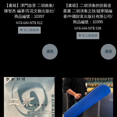
【書籍】津門故里 二胡曲集/
【書籍】二胡演奏的技藝道
陳智杰 編著/百花文藝出版社/
叢書 二胡演奏之技/趙寒陽編
商品編號：10397
著/中國財富出版社有限公司/
商品編號：10395
NT$ 680
NT$ 612
NT$ 598
NT$ 539
加入購物車
加入購物車
優惠
優惠