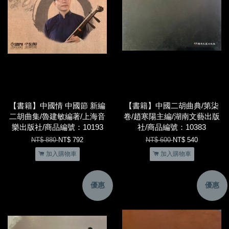
【書籍】中國情 中國節 新編
【書籍】中國二胡曲典/第柒
二胡曲集/魯建敏編著/上海音
卷/趙寒陽主編/湖南文藝出版
樂出版社/商品編號：10193
社/商品編號：10383
NT$ 880
NT$ 792
NT$ 600
NT$ 540
加入購物車
加入購物車
優惠
優惠