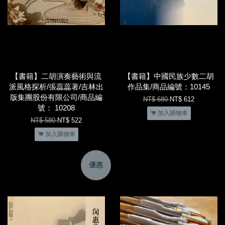
【書籍】二胡演奏藝術與流
【書籍】中國民族少數二胡
派風格探析/張蕊蕊著/吉林出
作品集/商品編號：10145
版集團股份有限公司/商品編
NT$ 680
NT$ 612
號： 10208
加入購物車
NT$ 580
NT$ 522
加入購物車
優惠