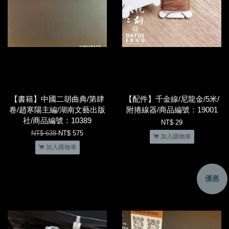
【書籍】中國二胡曲典/第肆
【配件】千金線/尼龍金/5米/
卷/趙寒陽主編/湖南文藝出版
附捲線器/商品編號：19001
社/商品編號：10389
NT$ 29
NT$ 638
NT$ 575
加入購物車
加入購物車
優惠