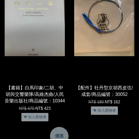
【書籍】白馬印象/二胡、中
【配件】牡丹型京胡西皮弦/
胡與交響樂隊/高維杰曲/人民
成套/商品編號：30052
音樂出版社/商品編號：10344
NT$ 180
NT$ 162
NT$ 470
NT$ 423
加入購物車
加入購物車
優惠