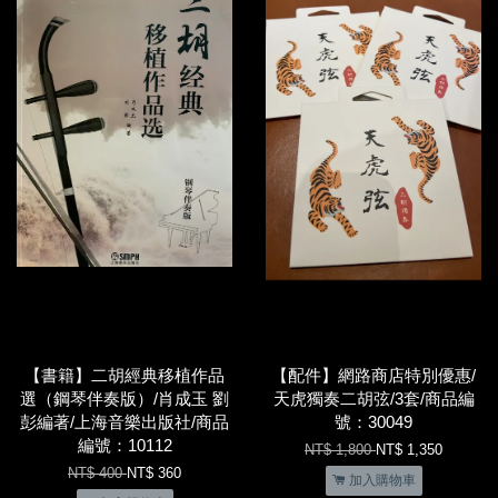
【書籍】二胡經典移植作品
【配件】網路商店特別優惠/
選（鋼琴伴奏版）/肖成玉 劉
天虎獨奏二胡弦/3套/商品編
彭編著/上海音樂出版社/商品
號：30049
編號：10112
NT$ 1,800
NT$ 1,350
NT$ 400
NT$ 360
加入購物車