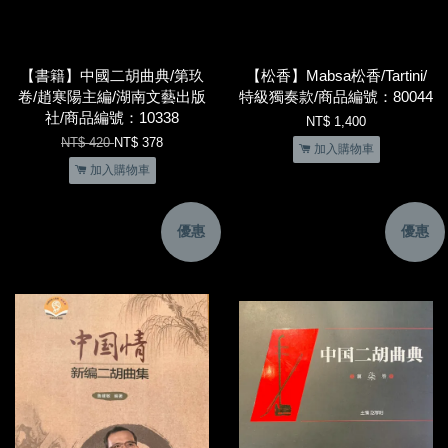
【書籍】中國二胡曲典/第玖
【松香】Mabsa松香/Tartini/
卷/趙寒陽主編/湖南文藝出版
特級獨奏款/商品編號：80044
社/商品編號：10338
NT$ 1,400
NT$ 420
NT$ 378
加入購物車
加入購物車
優惠
優惠