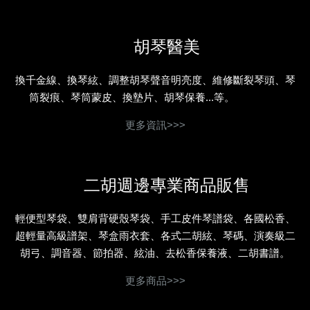
胡琴醫美
換千金線、換琴絃、調整胡琴聲音明亮度、維修斷裂琴頭、琴
筒裂痕、琴筒蒙皮、換墊片、胡琴保養...等。
更多資訊>>>
二胡週邊專業商品販售
輕便型琴袋、雙肩背硬殼琴袋、手工皮件琴譜袋、各國松香、
超輕量高級譜架、琴盒雨衣套、各式二胡絃、琴碼、演奏級二
胡弓、調音器、節拍器、絃油、去松香保養液、二胡書譜。
更多商品>>>