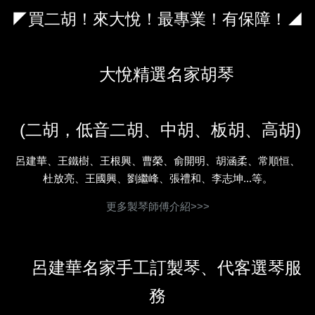
◤買二胡！來大悅！最專業！有保障！◢
大悅精選名家胡琴
(二胡，低音二胡、中胡、板胡、高胡)
呂建華、王鐵樹、王根興、曹榮、俞開明、胡涵柔、常順恒、
杜放亮、王國興、劉繼峰、張禮和、李志坤...等。
更多製琴師傅介紹>>>
呂建華名家手工訂製琴、代客選琴服
務