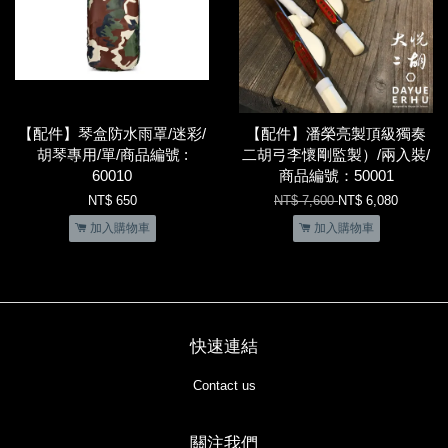
【配件】琴盒防水雨罩/迷彩/
【配件】潘榮亮製頂級獨奏
胡琴專用/單/商品編號 :
二胡弓李懷剛監製）/兩入裝/
60010
商品編號：50001
NT$ 650
NT$ 7,600
NT$ 6,080
加入購物車
加入購物車
快速連結
Contact us
關注我們