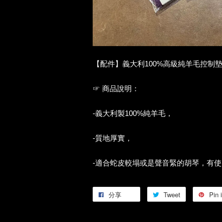
【配件】義大利100%高級純羊毛控制墊(4
☞ 商品說明：
-義大利製100%純羊毛，
-質地厚實，
-適合蛇皮較塌或是聲音緊的胡琴，有
分享
Tweet
Pin i