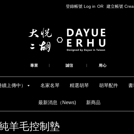
登錄帳號 Log in
OR
建立帳號 Create
持續上傳中）
名家名琴
精選胡琴
胡琴配件
書
最新消息（News)
新商品
級純羊毛控制墊