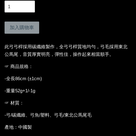
加入購物車
此弓弓桿採用碳纖維製作，全弓弓桿質地均勻，弓毛採用東北
公馬尾，音質厚實明亮，彈性佳，操作起來相當順手。
☞ 商品規格：
-全長86cm (±1cm)
-重量52g+1/-1g
☞ 材質：
-弓/碳纖維、弓魚/塑料、弓毛/東北公馬尾毛
產地：中國製