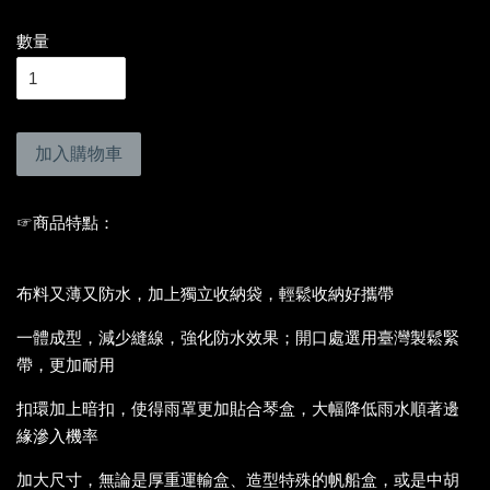
數量
加入購物車
☞商品特點
：
布料又薄又防水
，加上獨立收納袋，輕鬆收納好攜帶
一體成型，
減少縫線
，強化防水效果；開口處選用臺灣製鬆緊
帶，更加耐用
扣環加上暗扣，使得雨罩更加貼合琴盒，大幅降低雨水順著邊
緣滲入機率
加大尺寸，無論是厚重運輸盒、造型特殊的帆船盒，或是中胡