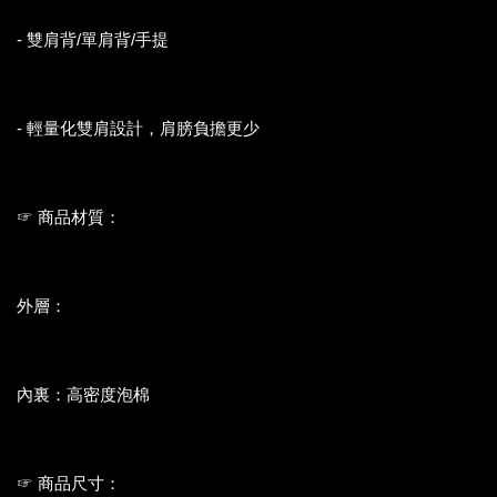
- 雙肩背/單肩背/手提
- 輕量化雙肩設計，肩膀負擔更少
☞ 商品材質：
外層：
日本製和服布料
內裏：高密度泡棉
☞ 商品尺寸：