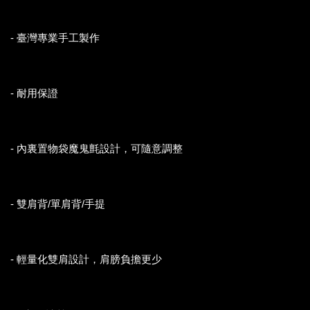
- 臺灣專業手工製作
- 耐用保證
- 內裏置物袋魔鬼氈設計，可隨意調整
- 雙肩背/單肩背/手提
- 輕量化雙肩設計，肩膀負擔更少