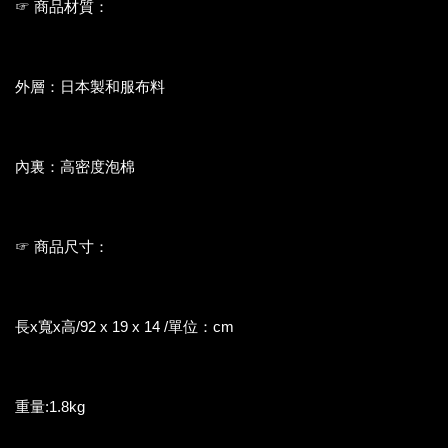
☞ 商品材質：
外層：日本製和服布料
內裏：高密度泡棉
☞ 商品尺寸：
長x寬x高/92 x 19 x 14 /單位：cm
重量:1.8kg