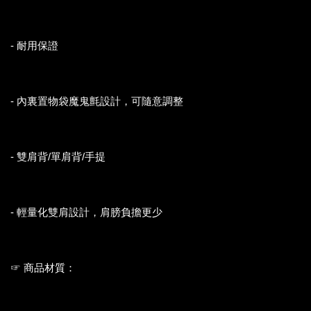
- 耐用保證
- 內裏置物袋魔鬼氈設計，可隨意調整
- 雙肩背/單肩背/手提
- 輕量化雙肩設計，肩膀負擔更少
☞ 商品材質：