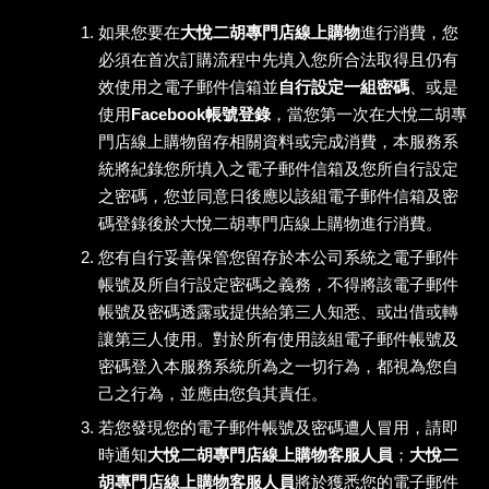
如果您要在
大悅二胡專門店線上購物
進行消費，您
必須在首次訂購流程中先填入您所合法取得且仍有
效使用之電子郵件信箱並
自行設定一組密碼
、或是
使用
Facebook帳號登錄
，當您第一次在大悅二胡專
門店線上購物留存相關資料或完成消費，本服務系
統將紀錄您所填入之電子郵件信箱及您所自行設定
之密碼，您並同意日後應以該組電子郵件信箱及密
碼登錄後於大悅二胡專門店線上購物進行消費。
您有自行妥善保管您留存於本公司系統之電子郵件
帳號及所自行設定密碼之義務，不得將該電子郵件
帳號及密碼透露或提供給第三人知悉、或出借或轉
讓第三人使用。對於所有使用該組電子郵件帳號及
密碼登入本服務系統所為之一切行為，都視為您自
己之行為，並應由您負其責任。
若您發現您的電子郵件帳號及密碼遭人冒用，請即
時通知
大悅二胡專門店線上購物客服人員
；
大悅二
胡專門店線上購物客服人員
將於獲悉您的電子郵件