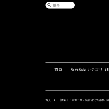
搜尋
首頁
所有商品 カテゴリ（
›
首頁
【書籍】『秦派二胡』藝術研究文論/魯日融主