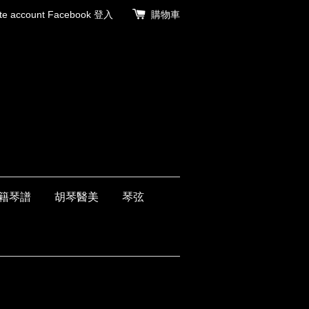
 account
Facebook 登入
購物車
籍琴譜
胡琴醫美
琴弦