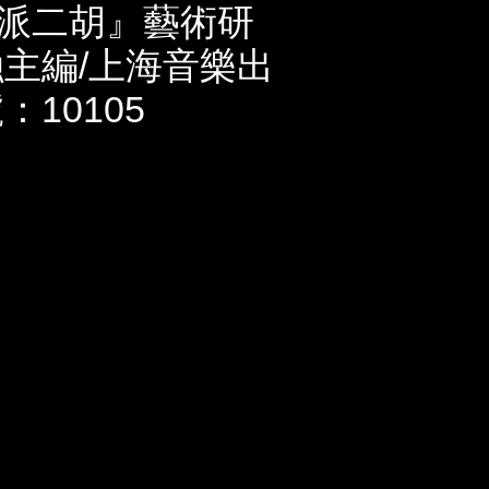
派二胡』藝術研
融主編/上海音樂出
：10105