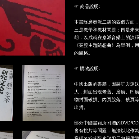
☞ 商品說明:
本書琢磨秦派二胡的四個方面
三是教學和教材問題；四是未
胡，以成就在秦派音樂上的演
《秦腔主題隨想曲》為舉例，
的風格。
☞ 購物說明:
中國出版的書籍，因裝訂與運
大，封面出現老舊、磨痕、凹
物封面破損、內頁脫落、缺頁
出貨。
部分中國書籍所附贈的DVD/C
會有挑片等問題，無法以此作
音頻mp3或影片DVD已無提供