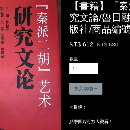
【書籍】『秦
究文論/魯日
版社/商品編號
NT$ 612
NT$ 680
數量
加入購物車
☞目錄：
點擊圖片可放大觀看！