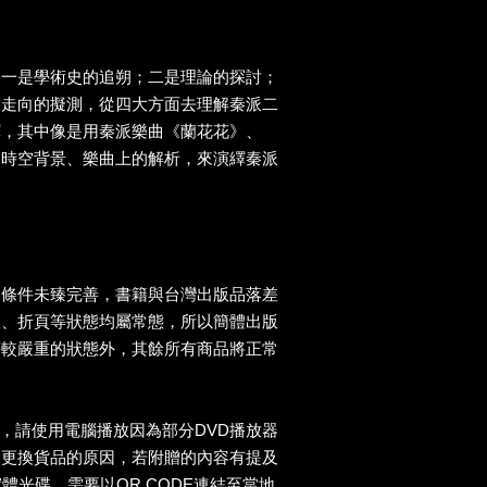
，一是學術史的追朔；二是理論的探討；
來走向的擬測，從四大方面去理解秦派二
繹，其中像是用秦派樂曲《蘭花花》、
用時空背景、樂曲上的解析，來演繹秦派
送條件未臻完善，書籍與台灣出版品落差
痕、折頁等狀態均屬常態，所以簡體出版
等較嚴重的狀態外，其餘所有商品將正常
D，請使用電腦播放因為部分DVD播放器
為更換貨品的原因，若附贈的內容有提及
實體光碟，需要以QR CODE連結至當地