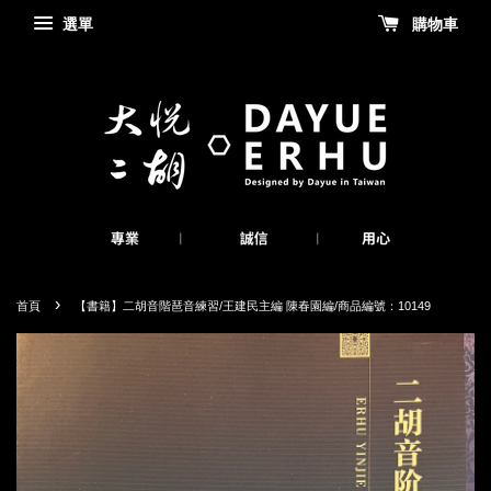
選單
購物車
›
首頁
【書籍】二胡音階琶音練習/王建民主編 陳春園編/商品編號：10149