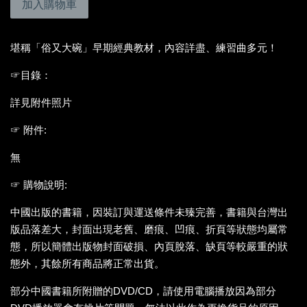
加入購物車
堪稱「俗又大碗」早期經典教材，內容詳盡、練習曲多元！
☞
目錄：
詳見附件照片
☞ 附件
:
無
☞
購物說明:
中國出版的書籍，因裝訂與運送條件未臻完善，書籍與台灣出
版品落差大，封面出現老舊、磨痕、凹痕、折頁等狀態均屬常
態，所以簡體出版物封面破損、內頁脫落、缺頁等較嚴重的狀
態外，其餘所有商品將正常出貨。
部分中國書籍所附贈的DVD/CD，請使用電腦播放因為部分