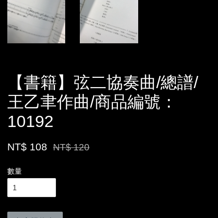
【書籍】弦二協奏曲/總譜/
王乙聿作曲/商品編號：
10192
NT$ 108
NT$ 120
數量