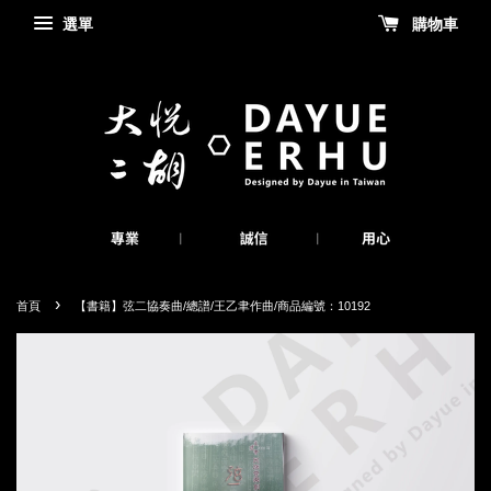
選單
購物車
›
首頁
【書籍】弦二協奏曲/總譜/王乙聿作曲/商品編號：10192