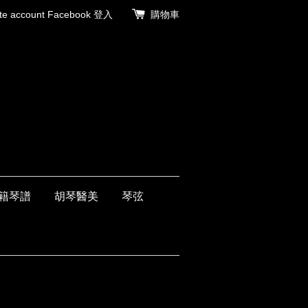
 account
Facebook 登入
購物車
籍琴譜
胡琴醫美
琴弦