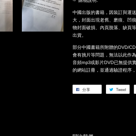
☞ 購物說明:
中國出版的書籍，因裝訂與運
大，封面出現老舊、磨痕、凹
物封面破損、內頁脫落、缺頁
出貨。
部分中國書籍所附贈的DVD/C
會有挑片等問題，無法以此作
音頻mp3或影片DVD已無提供
的網站註冊，並通過驗證程序
分享
Tweet