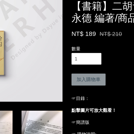
【書籍】二胡
永德 編著/商
NT$ 189
NT$ 210
數量
加入購物車
☞
目錄：
點擊圖片可放大觀看！
☞簡譜版