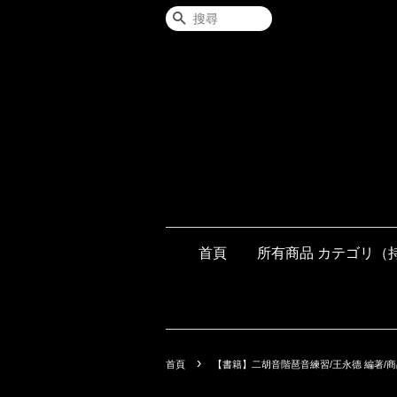
搜尋
首頁
所有商品 カテゴリ（
›
首頁
【書籍】二胡音階琶音練習/王永德 編著/商品