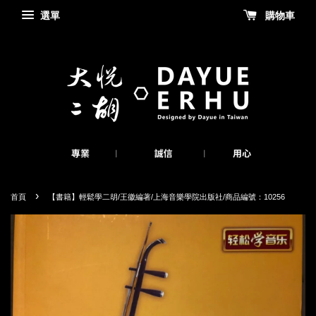
選單
購物車
›
首頁
【書籍】輕鬆學二胡/王徽編著/上海音樂學院出版社/商品編號：10256